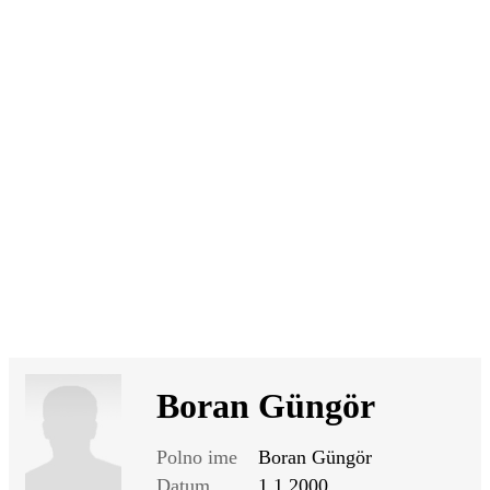
SI
|
RS
|
EN
Boran Güngör
Polno ime
Boran Güngör
Datum
1.1.2000