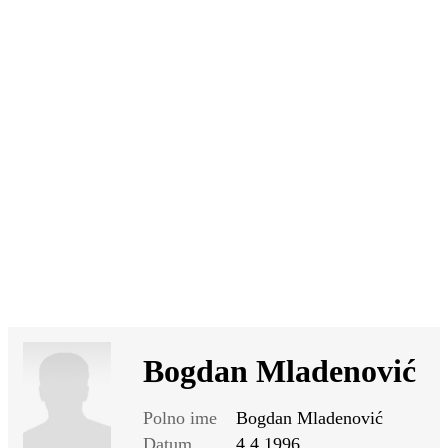
SI
|
RS
|
EN
Bogdan Mladenović
Polno ime
Bogdan Mladenović
Datum
4.4.1996