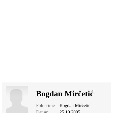
SI
|
RS
|
EN
Bogdan Mirčetić
Polno ime
Bogdan Mirčetić
Datum
25.10.2005