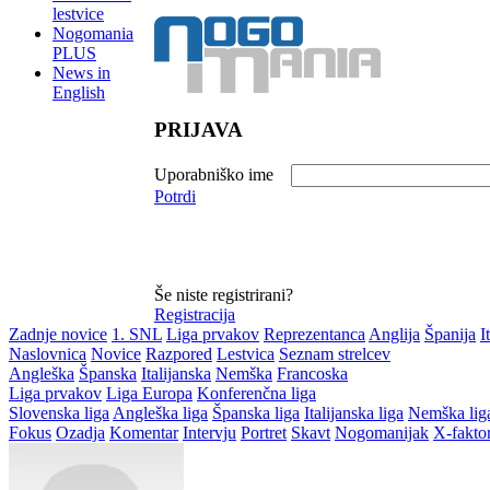
lestvice
Nogomania
PLUS
News in
English
PRIJAVA
Uporabniško ime
Potrdi
Še niste registrirani?
Registracija
Zadnje novice
1. SNL
Liga prvakov
Reprezentanca
Anglija
Španija
I
Naslovnica
Novice
Razpored
Lestvica
Seznam strelcev
Angleška
Španska
Italijanska
Nemška
Francoska
Liga prvakov
Liga Europa
Konferenčna liga
Slovenska liga
Angleška liga
Španska liga
Italijanska liga
Nemška lig
Fokus
Ozadja
Komentar
Intervju
Portret
Skavt
Nogomanijak
X-fakto