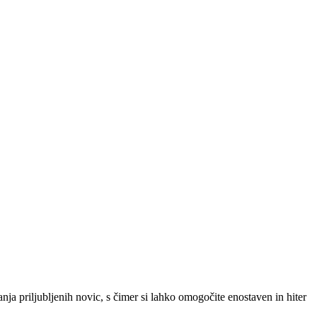
SLO
|
SRB
|
ENG
ja priljubljenih novic, s čimer si lahko omogočite enostaven in hiter