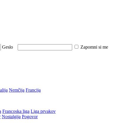
Geslo
Zapomni si me
talija
Nemčija
Francija
a
Francoska liga
Liga prvakov
r
Nostalgija
Pogovor