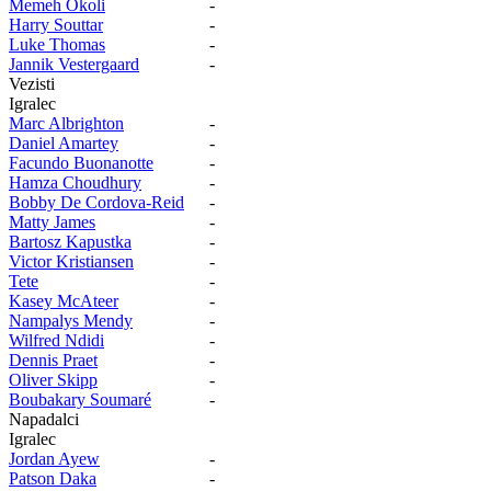
Memeh Okoli
-
Harry Souttar
-
Luke Thomas
-
Jannik Vestergaard
-
Vezisti
Igralec
Marc Albrighton
-
Daniel Amartey
-
Facundo Buonanotte
-
Hamza Choudhury
-
Bobby De Cordova-Reid
-
Matty James
-
Bartosz Kapustka
-
Victor Kristiansen
-
Tete
-
Kasey McAteer
-
Nampalys Mendy
-
Wilfred Ndidi
-
Dennis Praet
-
Oliver Skipp
-
Boubakary Soumaré
-
Napadalci
Igralec
Jordan Ayew
-
Patson Daka
-