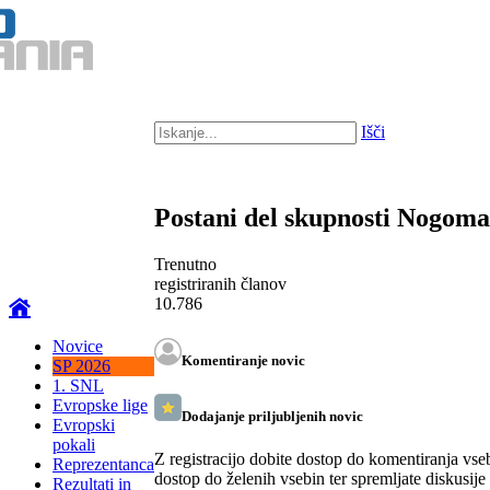
Išči
Postani del skupnosti Nogom
Trenutno
registriranih članov
10.786
Novice
Komentiranje novic
SP 2026
1. SNL
Evropske lige
Dodajanje priljubljenih novic
Evropski
pokali
Z registracijo dobite dostop do komentiranja vse
Reprezentanca
dostop do želenih vsebin ter spremljate diskusije
Rezultati in