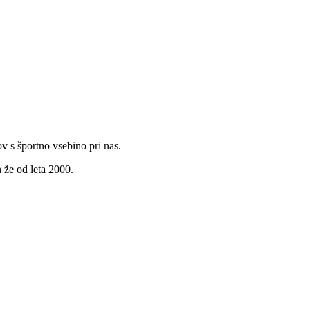
v s športno vsebino pri nas.
 že od leta 2000.