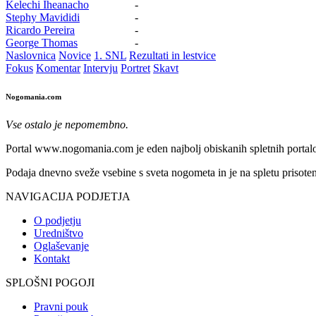
Kelechi Iheanacho
-
Stephy Mavididi
-
Ricardo Pereira
-
George Thomas
-
Naslovnica
Novice
1. SNL
Rezultati in lestvice
Fokus
Komentar
Intervju
Portret
Skavt
Nogomania.com
Vse ostalo je nepomembno.
Portal www.nogomania.com je eden najbolj obiskanih spletnih portalo
Podaja dnevno sveže vsebine s sveta nogometa in je na spletu prisoten
NAVIGACIJA PODJETJA
O podjetju
Uredništvo
Oglaševanje
Kontakt
SPLOŠNI POGOJI
Pravni pouk