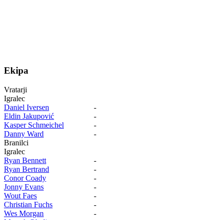
Ekipa
Vratarji
Igralec
Daniel Iversen
-
Eldin Jakupović
-
Kasper Schmeichel
-
Danny Ward
-
Branilci
Igralec
Ryan Bennett
-
Ryan Bertrand
-
Conor Coady
-
Jonny Evans
-
Wout Faes
-
Christian Fuchs
-
Wes Morgan
-