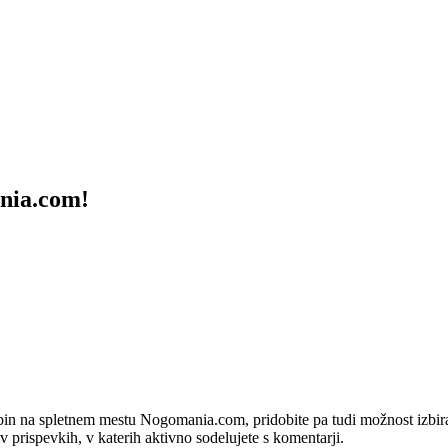
ania.com!
bin na spletnem mestu Nogomania.com, pridobite pa tudi možnost izbiran
 v prispevkih, v katerih aktivno sodelujete s komentarji.