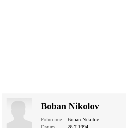
SI
|
RS
|
EN
Boban Nikolov
Polno ime
Boban Nikolov
Datum
28.7.1994