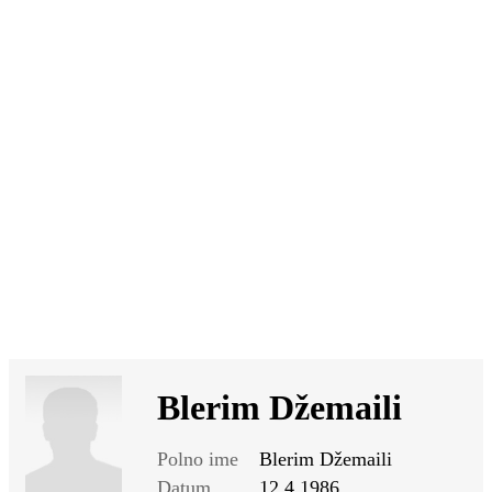
SI
|
RS
|
EN
Blerim Džemaili
Polno ime
Blerim Džemaili
Datum
12.4.1986