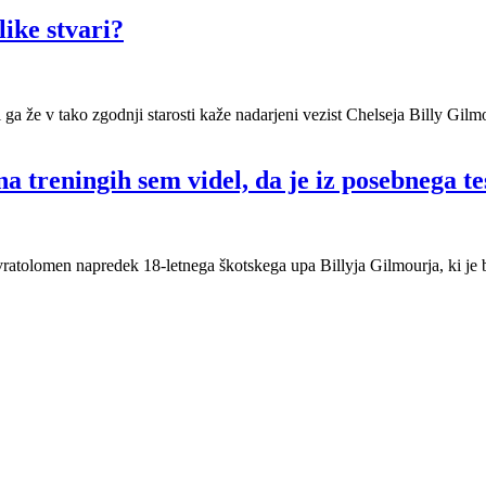
like stvari?
a že v tako zgodnji starosti kaže nadarjeni vezist Chelseja Billy Gilm
 treningih sem videl, da je iz posebnega te
ratolomen napredek 18-letnega škotskega upa Billyja Gilmourja, ki je bi