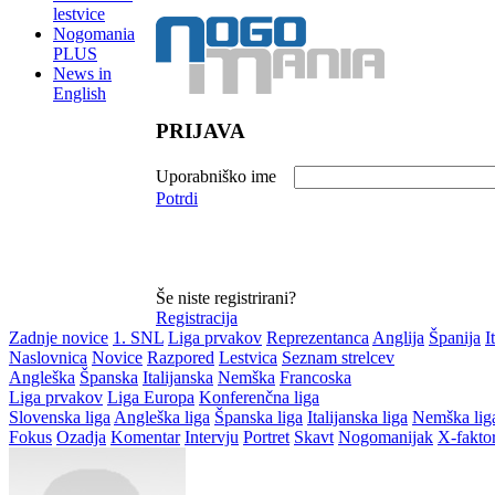
lestvice
Nogomania
PLUS
News in
English
PRIJAVA
Uporabniško ime
Potrdi
Še niste registrirani?
Registracija
Zadnje novice
1. SNL
Liga prvakov
Reprezentanca
Anglija
Španija
I
Naslovnica
Novice
Razpored
Lestvica
Seznam strelcev
Angleška
Španska
Italijanska
Nemška
Francoska
Liga prvakov
Liga Europa
Konferenčna liga
Slovenska liga
Angleška liga
Španska liga
Italijanska liga
Nemška lig
Fokus
Ozadja
Komentar
Intervju
Portret
Skavt
Nogomanijak
X-fakto