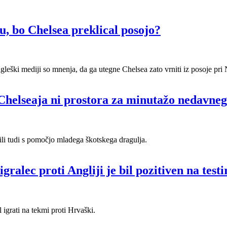
u, bo Chelsea preklical posojo?
gleški mediji so mnenja, da ga utegne Chelsea zato vrniti iz posoje pri
helseaja ni prostora za minutažo nedavneg
li tudi s pomočjo mladega škotskega dragulja.
gralec proti Angliji je bil pozitiven na test
igrati na tekmi proti Hrvaški.