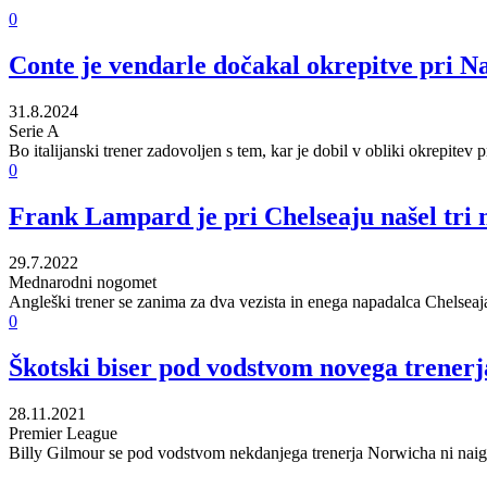
0
Conte je vendarle dočakal okrepitve pri Na
31.8.2024
Serie A
Bo italijanski trener zadovoljen s tem, kar je dobil v obliki okrepit
0
Frank Lampard je pri Chelseaju našel tri n
29.7.2022
Mednarodni nogomet
Angleški trener se zanima za dva vezista in enega napadalca Chelseaja
0
Škotski biser pod vodstvom novega trenerj
28.11.2021
Premier League
Billy Gilmour se pod vodstvom nekdanjega trenerja Norwicha ni naigra