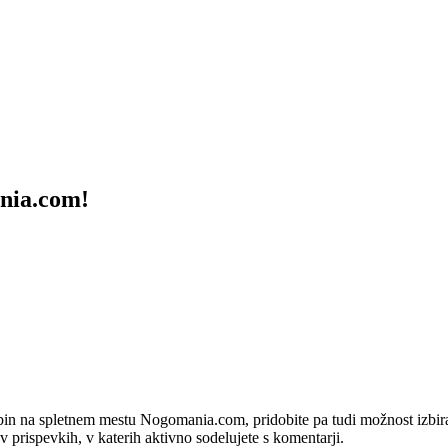
ania.com!
bin na spletnem mestu Nogomania.com, pridobite pa tudi možnost izbiran
 v prispevkih, v katerih aktivno sodelujete s komentarji.