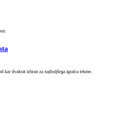
our.
sta
l kar dvakrat izbran za najboljšega igralca tekme.