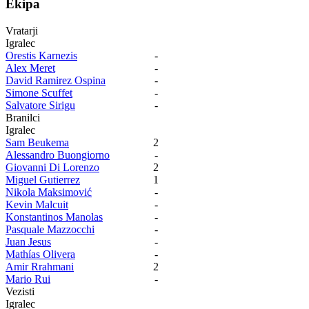
Ekipa
Vratarji
Igralec
Orestis Karnezis
-
Alex Meret
-
David Ramirez Ospina
-
Simone Scuffet
-
Salvatore Sirigu
-
Branilci
Igralec
Sam Beukema
2
Alessandro Buongiorno
-
Giovanni Di Lorenzo
2
Miguel Gutierrez
1
Nikola Maksimović
-
Kevin Malcuit
-
Konstantinos Manolas
-
Pasquale Mazzocchi
-
Juan Jesus
-
Mathías Olivera
-
Amir Rrahmani
2
Mario Rui
-
Vezisti
Igralec