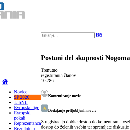
Išči
Postani del skupnosti Nogom
Trenutno
registriranih članov
10.786
Novice
Komentiranje novic
SP 2026
1. SNL
Evropske lige
Dodajanje priljubljenih novic
Evropski
pokali
Z registracijo dobite dostop do komentiranja vse
Reprezentanca
dostop do želenih vsebin ter spremljate diskusije
Rezultati in