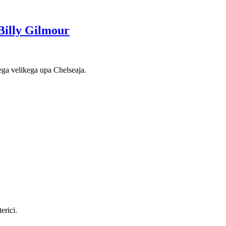
 Billy Gilmour
jega velikega upa Chelseaja.
erici.