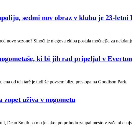
poliju, sedmi nov obraz v klubu je 23-letni
ev pred novo sezono? Sinoči je njegova ekipa postala močnejša za nekdan
ogometaše, ki bi jih rad pripeljal v Everton
, ena od teh tarč je tudi že povsem blizu prestopa na Goodison Park.
a zopet uživa v nogometu
l, Dean Smith pa mu je takoj po prihodu zaupal mesto v začetni enajst