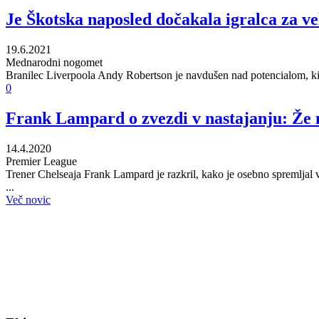
Je Škotska naposled dočakala igralca za ve
19.6.2021
Mednarodni nogomet
Branilec Liverpoola Andy Robertson je navdušen nad potencialom, ki g
0
Frank Lampard o zvezdi v nastajanju: Že na
14.4.2020
Premier League
Trener Chelseaja Frank Lampard je razkril, kako je osebno spremljal v
...
Več novic