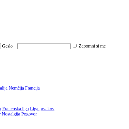
Geslo
Zapomni si me
talija
Nemčija
Francija
a
Francoska liga
Liga prvakov
r
Nostalgija
Pogovor