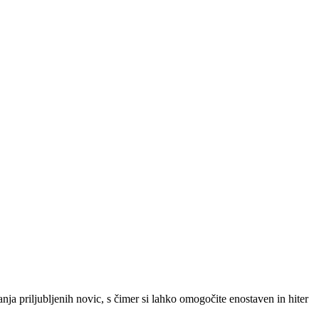
SLO
|
SRB
|
ENG
ja priljubljenih novic, s čimer si lahko omogočite enostaven in hiter