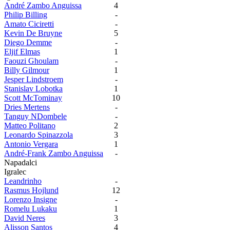
André Zambo Anguissa
4
Philip Billing
-
Amato Ciciretti
-
Kevin De Bruyne
5
Diego Demme
-
Eljif Elmas
1
Faouzi Ghoulam
-
Billy Gilmour
1
Jesper Lindstroem
-
Stanislav Lobotka
1
Scott McTominay
10
Dries Mertens
-
Tanguy NDombele
-
Matteo Politano
2
Leonardo Spinazzola
3
Antonio Vergara
1
André-Frank Zambo Anguissa
-
Napadalci
Igralec
Leandrinho
-
Rasmus Hojlund
12
Lorenzo Insigne
-
Romelu Lukaku
1
David Neres
3
Alisson Santos
4