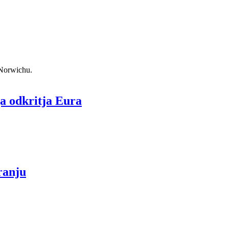
 Norwichu.
a odkritja Eura
iranju