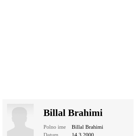
SI
|
RS
|
EN
Billal Brahimi
Polno ime
Billal Brahimi
Datum
14.3.2000