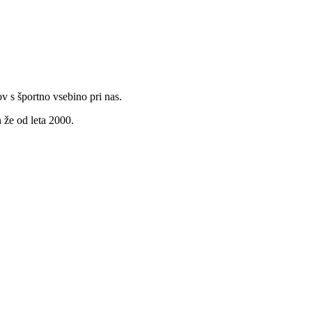
v s športno vsebino pri nas.
 že od leta 2000.