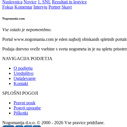
Naslovnica
Novice
1. SNL
Rezultati in lestvice
Fokus
Komentar
Intervju
Portret
Skavt
Nogomania.com
Vse ostalo je nepomembno.
Portal www.nogomania.com je eden najbolj obiskanih spletnih portalo
Podaja dnevno sveže vsebine s sveta nogometa in je na spletu prisoten
NAVIGACIJA PODJETJA
O podjetju
Uredništvo
Oglaševanje
Kontakt
SPLOŠNI POGOJI
Pravni pouk
Pogoji uporabe
Piškotki
Nogomanija d.o.o. © 2000 - 2026 Vse pravice pridržane.