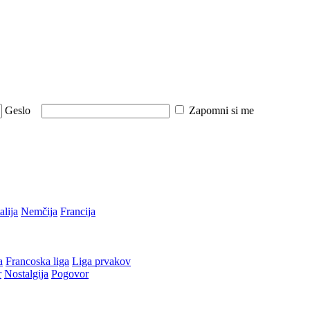
Geslo
Zapomni si me
talija
Nemčija
Francija
a
Francoska liga
Liga prvakov
r
Nostalgija
Pogovor