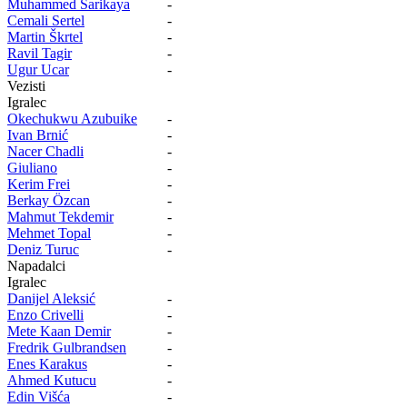
Muhammed Sarikaya
-
Cemali Sertel
-
Martin Škrtel
-
Ravil Tagir
-
Ugur Ucar
-
Vezisti
Igralec
Okechukwu Azubuike
-
Ivan Brnić
-
Nacer Chadli
-
Giuliano
-
Kerim Frei
-
Berkay Özcan
-
Mahmut Tekdemir
-
Mehmet Topal
-
Deniz Turuc
-
Napadalci
Igralec
Danijel Aleksić
-
Enzo Crivelli
-
Mete Kaan Demir
-
Fredrik Gulbrandsen
-
Enes Karakus
-
Ahmed Kutucu
-
Edin Višća
-