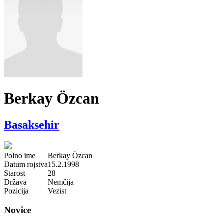
Berkay Özcan
Basaksehir
Polno ime
Berkay Özcan
Datum rojstva
15.2.1998
Starost
28
Država
Nemčija
Pozicija
Vezist
Novice