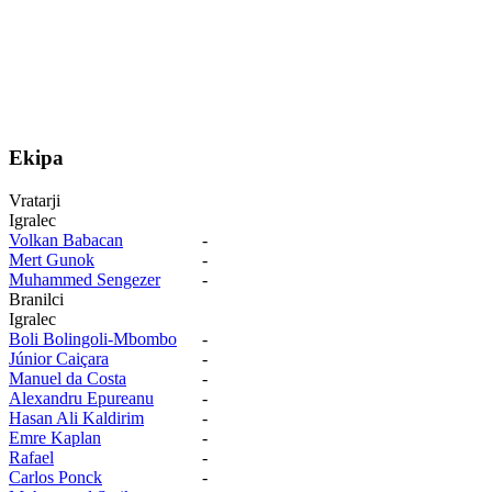
Ekipa
Vratarji
Igralec
Volkan Babacan
-
Mert Gunok
-
Muhammed Sengezer
-
Branilci
Igralec
Boli Bolingoli-Mbombo
-
Júnior Caiçara
-
Manuel da Costa
-
Alexandru Epureanu
-
Hasan Ali Kaldirim
-
Emre Kaplan
-
Rafael
-
Carlos Ponck
-