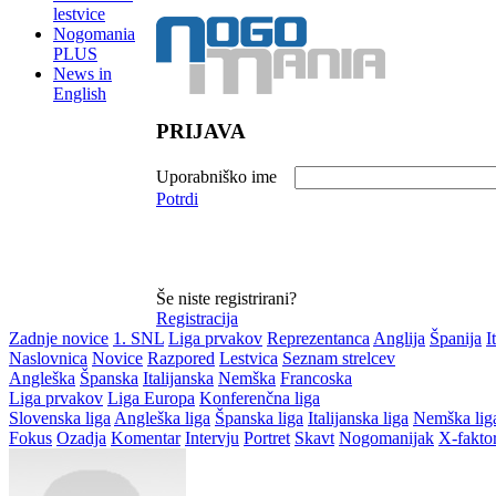
lestvice
Nogomania
PLUS
News in
English
PRIJAVA
Uporabniško ime
Potrdi
Še niste registrirani?
Registracija
Zadnje novice
1. SNL
Liga prvakov
Reprezentanca
Anglija
Španija
I
Naslovnica
Novice
Razpored
Lestvica
Seznam strelcev
Angleška
Španska
Italijanska
Nemška
Francoska
Liga prvakov
Liga Europa
Konferenčna liga
Slovenska liga
Angleška liga
Španska liga
Italijanska liga
Nemška lig
Fokus
Ozadja
Komentar
Intervju
Portret
Skavt
Nogomanijak
X-fakto