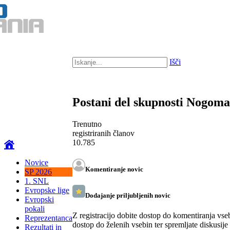
Išči
Postani del skupnosti Nogom
Trenutno
registriranih članov
10.785
Novice
Komentiranje novic
SP 2026
1. SNL
Evropske lige
Dodajanje priljubljenih novic
Evropski
pokali
Z registracijo dobite dostop do komentiranja vse
Reprezentanca
dostop do želenih vsebin ter spremljate diskusije
Rezultati in