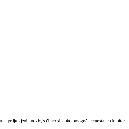
SLO
|
SRB
|
ENG
ja priljubljenih novic, s čimer si lahko omogočite enostaven in hiter