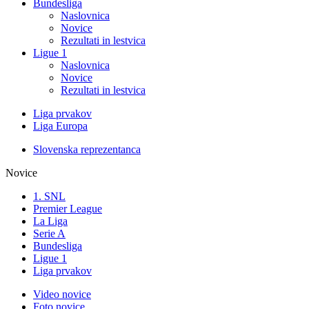
Bundesliga
Naslovnica
Novice
Rezultati in lestvica
Ligue 1
Naslovnica
Novice
Rezultati in lestvica
Liga prvakov
Liga Europa
Slovenska reprezentanca
Novice
1. SNL
Premier League
La Liga
Serie A
Bundesliga
Ligue 1
Liga prvakov
Video novice
Foto novice