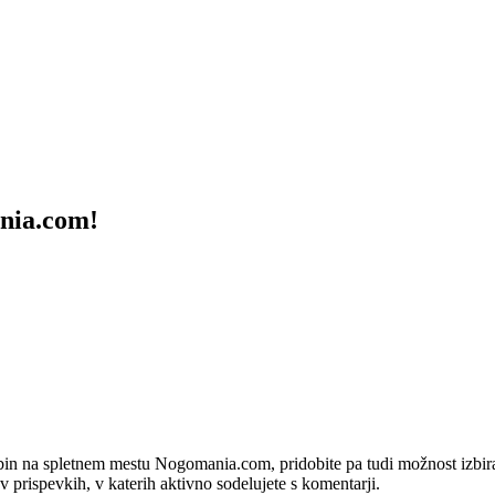
ania.com!
bin na spletnem mestu Nogomania.com, pridobite pa tudi možnost izbiran
 v prispevkih, v katerih aktivno sodelujete s komentarji.