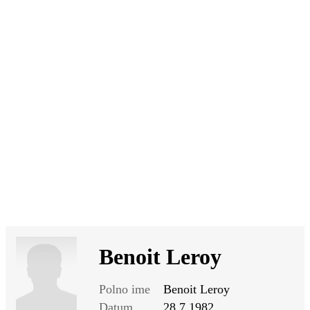
SI
|
RS
|
EN
Benoit Leroy
Polno ime
Benoit Leroy
Datum
28.7.1982