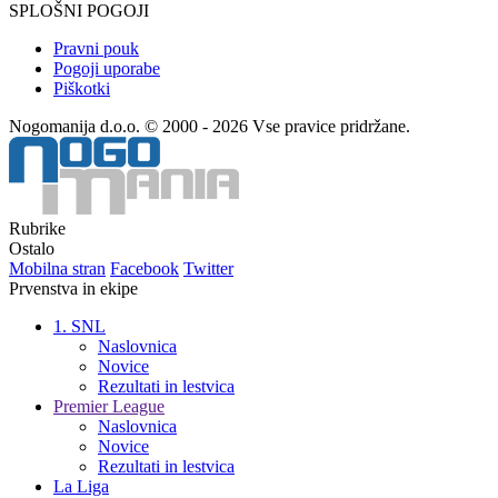
SPLOŠNI POGOJI
Pravni pouk
Pogoji uporabe
Piškotki
Nogomanija d.o.o. © 2000 - 2026 Vse pravice pridržane.
Rubrike
Ostalo
Mobilna stran
Facebook
Twitter
Prvenstva in ekipe
1. SNL
Naslovnica
Novice
Rezultati in lestvica
Premier League
Naslovnica
Novice
Rezultati in lestvica
La Liga