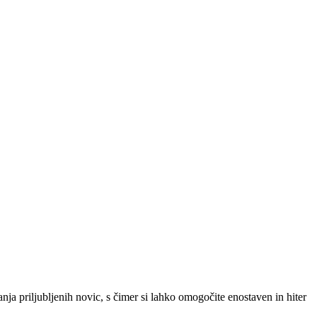
SLO
|
SRB
|
ENG
ja priljubljenih novic, s čimer si lahko omogočite enostaven in hiter