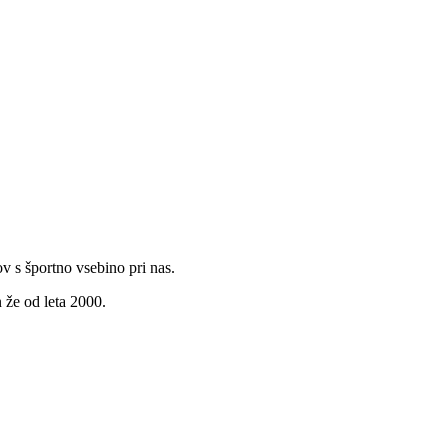
v s športno vsebino pri nas.
 že od leta 2000.