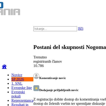
Išči
Postani del skupnosti Nogom
Trenutno
registriranih članov
10.786
Novice
Komentiranje novic
SP 2026
1. SNL
Evropske lige
Dodajanje priljubljenih novic
Evropski
pokali
Z registracijo dobite dostop do komentiranja vse
Reprezentanca
dostop do želenih vsebin ter spremljate diskusije
Rezultati in