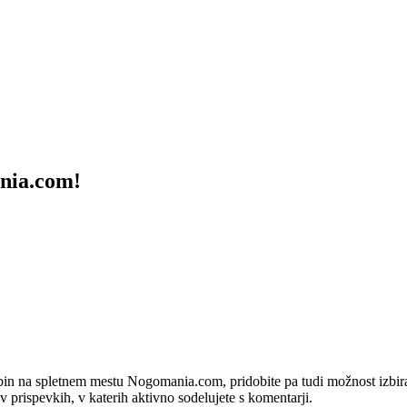
ania.com!
bin na spletnem mestu Nogomania.com, pridobite pa tudi možnost izbiran
 v prispevkih, v katerih aktivno sodelujete s komentarji.