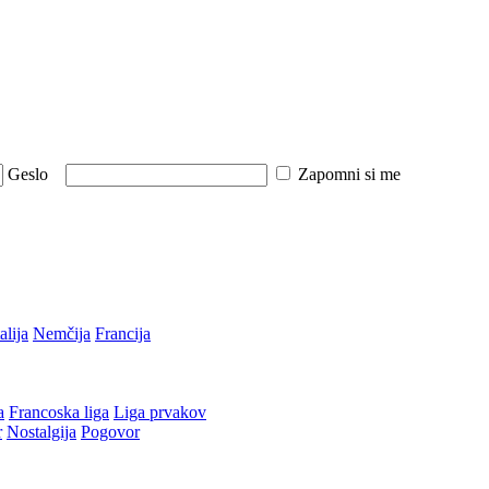
Geslo
Zapomni si me
talija
Nemčija
Francija
a
Francoska liga
Liga prvakov
r
Nostalgija
Pogovor