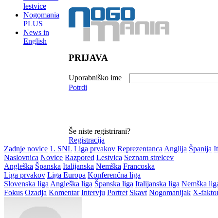
lestvice
Nogomania
PLUS
News in
English
PRIJAVA
Uporabniško ime
Potrdi
Še niste registrirani?
Registracija
Zadnje novice
1. SNL
Liga prvakov
Reprezentanca
Anglija
Španija
I
Naslovnica
Novice
Razpored
Lestvica
Seznam strelcev
Angleška
Španska
Italijanska
Nemška
Francoska
Liga prvakov
Liga Europa
Konferenčna liga
Slovenska liga
Angleška liga
Španska liga
Italijanska liga
Nemška lig
Fokus
Ozadja
Komentar
Intervju
Portret
Skavt
Nogomanijak
X-fakto