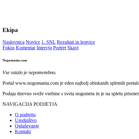
Ekipa
Naslovnica
Novice
1. SNL
Rezultati in lestvice
Fokus
Komentar
Intervju
Portret
Skavt
Nogomania.com
Vse ostalo je nepomembno.
Portal www.nogomania.com je eden najbolj obiskanih spletnih portalo
Podaja dnevno sveže vsebine s sveta nogometa in je na spletu prisoten
NAVIGACIJA PODJETJA
O podjetju
Uredništvo
Oglaševanje
Kontakt