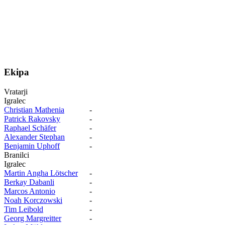
Ekipa
Vratarji
Igralec
Christian Mathenia
-
Patrick Rakovsky
-
Raphael Schäfer
-
Alexander Stephan
-
Benjamin Uphoff
-
Branilci
Igralec
Martin Angha Lötscher
-
Berkay Dabanli
-
Marcos Antonio
-
Noah Korczowski
-
Tim Leibold
-
Georg Margreitter
-