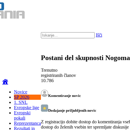
Išči
Postani del skupnosti Nogom
Trenutno
registriranih članov
10.786
Novice
Komentiranje novic
SP 2026
1. SNL
Evropske lige
Dodajanje priljubljenih novic
Evropski
pokali
Z registracijo dobite dostop do komentiranja vse
Reprezentanca
dostop do želenih vsebin ter spremljate diskusije
Rezultati in