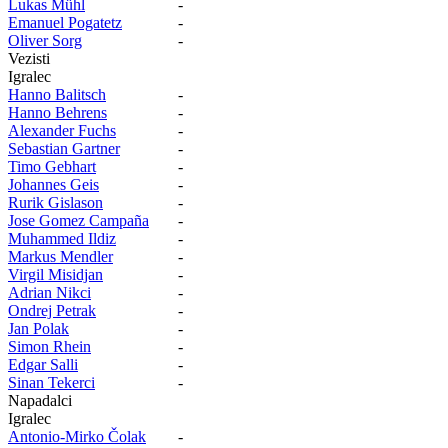
Lukas Mühl
-
Emanuel Pogatetz
-
Oliver Sorg
-
Vezisti
Igralec
Hanno Balitsch
-
Hanno Behrens
-
Alexander Fuchs
-
Sebastian Gartner
-
Timo Gebhart
-
Johannes Geis
-
Rurik Gislason
-
Jose Gomez Campaña
-
Muhammed Ildiz
-
Markus Mendler
-
Virgil Misidjan
-
Adrian Nikci
-
Ondrej Petrak
-
Jan Polak
-
Simon Rhein
-
Edgar Salli
-
Sinan Tekerci
-
Napadalci
Igralec
Antonio-Mirko Čolak
-