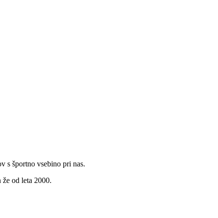
v s športno vsebino pri nas.
 že od leta 2000.