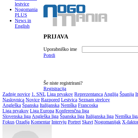
lestvice
Nogomania
PLUS
News in
English
PRIJAVA
Uporabniško ime
Potrdi
Še niste registrirani?
Registracija
Zadnje novice
1. SNL
Liga prvakov
Reprezentanca
Anglija
Španija
I
Naslovnica
Novice
Razpored
Lestvica
Seznam strelcev
Angleška
Španska
Italijanska
Nemška
Francoska
Liga prvakov
Liga Europa
Konferenčna liga
Slovenska liga
Angleška liga
Španska liga
Italijanska liga
Nemška lig
Fokus
Ozadja
Komentar
Intervju
Portret
Skavt
Nogomanijak
X-fakto