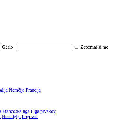
Geslo
Zapomni si me
talija
Nemčija
Francija
a
Francoska liga
Liga prvakov
r
Nostalgija
Pogovor