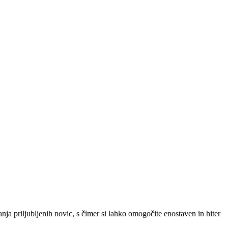
SLO
|
SRB
|
ENG
ja priljubljenih novic, s čimer si lahko omogočite enostaven in hiter