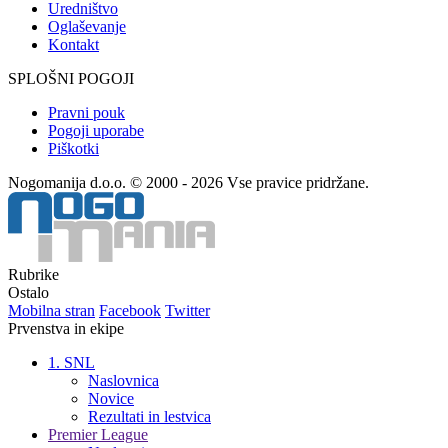
Uredništvo
Oglaševanje
Kontakt
SPLOŠNI POGOJI
Pravni pouk
Pogoji uporabe
Piškotki
Nogomanija d.o.o. © 2000 - 2026 Vse pravice pridržane.
Rubrike
Ostalo
Mobilna stran
Facebook
Twitter
Prvenstva in ekipe
1. SNL
Naslovnica
Novice
Rezultati in lestvica
Premier League