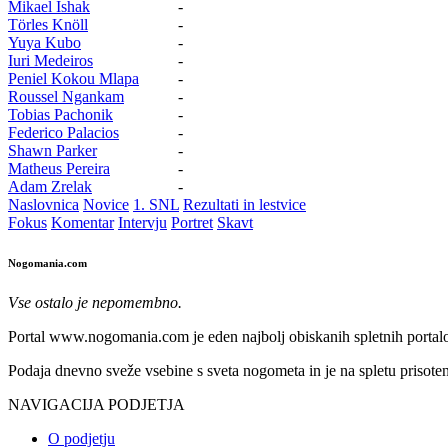
Mikael Ishak
-
Törles Knöll
-
Yuya Kubo
-
Iuri Medeiros
-
Peniel Kokou Mlapa
-
Roussel Ngankam
-
Tobias Pachonik
-
Federico Palacios
-
Shawn Parker
-
Matheus Pereira
-
Adam Zrelak
-
Naslovnica
Novice
1. SNL
Rezultati in lestvice
Fokus
Komentar
Intervju
Portret
Skavt
Nogomania.com
Vse ostalo je nepomembno.
Portal www.nogomania.com je eden najbolj obiskanih spletnih portalo
Podaja dnevno sveže vsebine s sveta nogometa in je na spletu prisoten
NAVIGACIJA PODJETJA
O podjetju