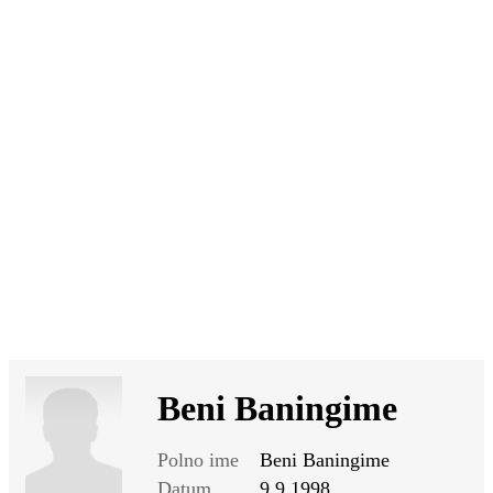
SI
|
RS
|
EN
Beni Baningime
Polno ime
Beni Baningime
Datum
9.9.1998