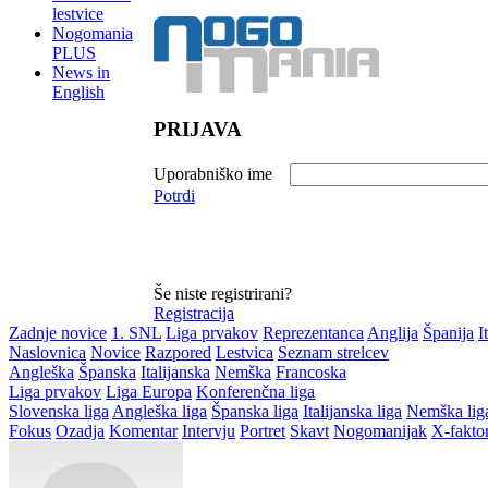
lestvice
Nogomania
PLUS
News in
English
PRIJAVA
Uporabniško ime
Potrdi
Še niste registrirani?
Registracija
Zadnje novice
1. SNL
Liga prvakov
Reprezentanca
Anglija
Španija
I
Naslovnica
Novice
Razpored
Lestvica
Seznam strelcev
Angleška
Španska
Italijanska
Nemška
Francoska
Liga prvakov
Liga Europa
Konferenčna liga
Slovenska liga
Angleška liga
Španska liga
Italijanska liga
Nemška lig
Fokus
Ozadja
Komentar
Intervju
Portret
Skavt
Nogomanijak
X-fakto