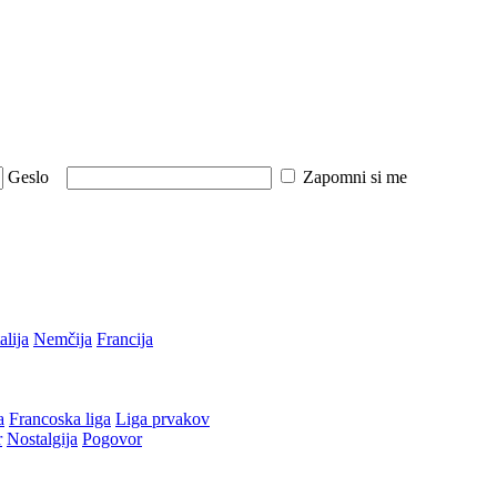
Geslo
Zapomni si me
talija
Nemčija
Francija
a
Francoska liga
Liga prvakov
r
Nostalgija
Pogovor