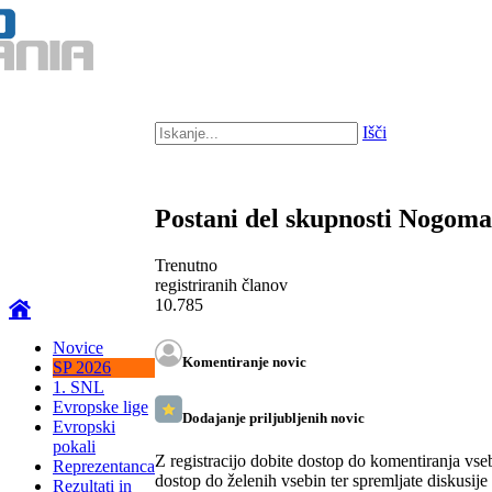
Išči
Postani del skupnosti Nogom
Trenutno
registriranih članov
10.785
Novice
Komentiranje novic
SP 2026
1. SNL
Evropske lige
Dodajanje priljubljenih novic
Evropski
pokali
Z registracijo dobite dostop do komentiranja vse
Reprezentanca
dostop do želenih vsebin ter spremljate diskusije
Rezultati in