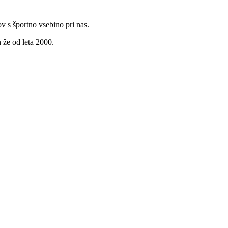
v s športno vsebino pri nas.
 že od leta 2000.