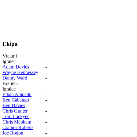
Ekipa
Vratarji
Igralec
Adam Davies
-
Wayne Hennessey
-
Danny Ward
-
Branilci
Igralec
Ethan Ampadu
-
Ben Cabango
-
Ben Davies
-
Chris Gunter
-
Tom Lockyer
-
Chris Mepham
-
Connor Roberts
-
Joe Rodon
-