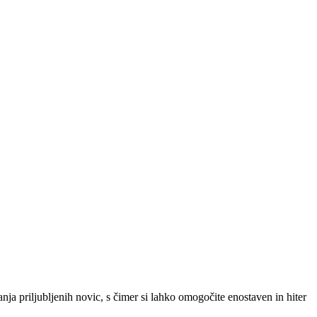
SLO
|
SRB
|
ENG
ja priljubljenih novic, s čimer si lahko omogočite enostaven in hiter