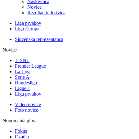
Naslovnica
Novice
Rezultati in lestvica
Liga prvakov
Liga Europa
Slovenska reprezentanca
Novice
1. SNL
Premier League
La Liga
Serie A
Bundesliga
Ligue 1
Liga prvakov
Video novice
Foto novice
Nogomania plus
Fokus
Ozadja