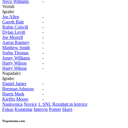
Neco Williams
-
Vezisti
Igralec
Joe Allen
-
Gareth Bale
-
Rubin Colwill
-
Dylan Levitt
-
Joe Morrell
-
Aaron Ramsey
-
Matthew Smith
-
Sorba Thomas
-
Jonny Williams
-
Harry Wilson
-
Harry Wilson
-
Napadalci
Igralec
Daniel James
-
Brennan Johnson
-
Harris Mark
-
Kieffer Moore
-
Naslovnica
Novice
1. SNL
Rezultati in lestvice
Fokus
Komentar
Intervju
Portret
Skavt
Nogomania.com