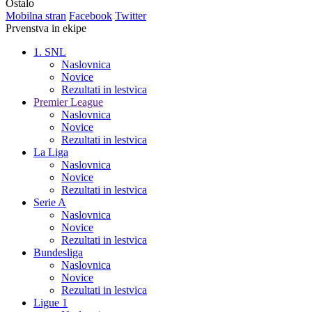
Ostalo
Mobilna stran
Facebook
Twitter
Prvenstva in ekipe
1. SNL
Naslovnica
Novice
Rezultati in lestvica
Premier League
Naslovnica
Novice
Rezultati in lestvica
La Liga
Naslovnica
Novice
Rezultati in lestvica
Serie A
Naslovnica
Novice
Rezultati in lestvica
Bundesliga
Naslovnica
Novice
Rezultati in lestvica
Ligue 1