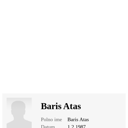
SI
|
RS
|
EN
Baris Atas
Polno ime
Baris Atas
Datum
1.2.1987