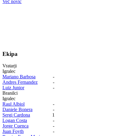
Več novic
Ekipa
Vratarji
Igralec
Mariano Barbosa
-
Andres Fernandez
-
Luiz Junior
-
Branilci
Igralec
Raul Albiol
-
Daniele Bonera
-
Sergi Cardona
1
Logan Costa
-
Jorge Cuenca
-
Juan Foyth
-