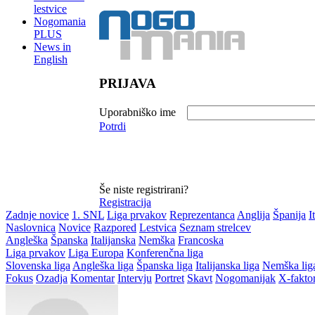
lestvice
Nogomania
PLUS
News in
English
PRIJAVA
Uporabniško ime
Potrdi
Še niste registrirani?
Registracija
Zadnje novice
1. SNL
Liga prvakov
Reprezentanca
Anglija
Španija
I
Naslovnica
Novice
Razpored
Lestvica
Seznam strelcev
Angleška
Španska
Italijanska
Nemška
Francoska
Liga prvakov
Liga Europa
Konferenčna liga
Slovenska liga
Angleška liga
Španska liga
Italijanska liga
Nemška lig
Fokus
Ozadja
Komentar
Intervju
Portret
Skavt
Nogomanijak
X-fakto