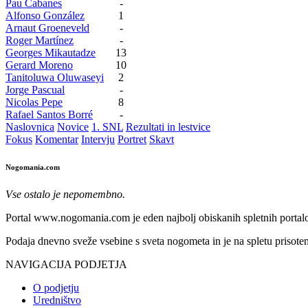
Pau Cabanes
-
Alfonso González
1
Arnaut Groeneveld
-
Roger Martínez
-
Georges Mikautadze
13
Gerard Moreno
10
Tanitoluwa Oluwaseyi
2
Jorge Pascual
-
Nicolas Pepe
8
Rafael Santos Borré
-
Naslovnica
Novice
1. SNL
Rezultati in lestvice
Fokus
Komentar
Intervju
Portret
Skavt
Nogomania.com
Vse ostalo je nepomembno.
Portal www.nogomania.com je eden najbolj obiskanih spletnih portalo
Podaja dnevno sveže vsebine s sveta nogometa in je na spletu prisoten
NAVIGACIJA PODJETJA
O podjetju
Uredništvo