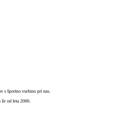
v s športno vsebino pri nas.
 že od leta 2000.