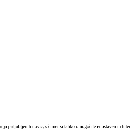
SLO
|
SRB
|
ENG
ja priljubljenih novic, s čimer si lahko omogočite enostaven in hiter