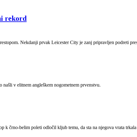
ni rekord
restopom. Nekdanji prvak Leicester City je zanj pripravljen podreti pre
 so našli v elitnem angleškem nogometnem prvenstvu.
 k črno-belim poleti odločil kljub temu, da sta na njegova vrata trkala