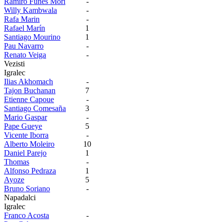
Ramiro Funes Mori
-
Willy Kambwala
-
Rafa Marin
-
Rafael Marín
1
Santiago Mourino
1
Pau Navarro
-
Renato Veiga
-
Vezisti
Igralec
Ilias Akhomach
-
Tajon Buchanan
7
Etienne Capoue
-
Santiago Comesaña
3
Mario Gaspar
-
Pape Gueye
5
Vicente Iborra
-
Alberto Moleiro
10
Daniel Parejo
1
Thomas
-
Alfonso Pedraza
1
Ayoze
5
Bruno Soriano
-
Napadalci
Igralec
Franco Acosta
-