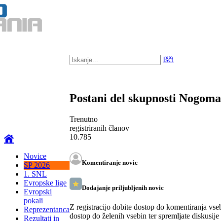
Išči
Postani del skupnosti Nogom
Trenutno
registriranih članov
10.785
Novice
Komentiranje novic
SP 2026
1. SNL
Evropske lige
Dodajanje priljubljenih novic
Evropski
pokali
Z registracijo dobite dostop do komentiranja vse
Reprezentanca
dostop do želenih vsebin ter spremljate diskusije
Rezultati in