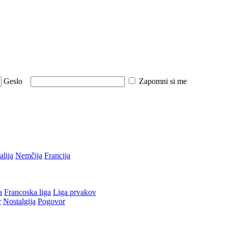
Geslo
Zapomni si me
talija
Nemčija
Francija
a
Francoska liga
Liga prvakov
r
Nostalgija
Pogovor