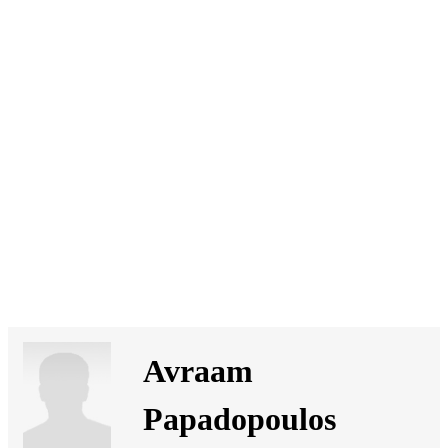
SI
|
RS
|
EN
Avraam
Papadopoulos