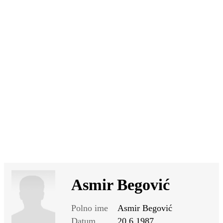
SI
|
RS
|
EN
Asmir Begović
Polno ime
Asmir Begović
Datum
20.6.1987