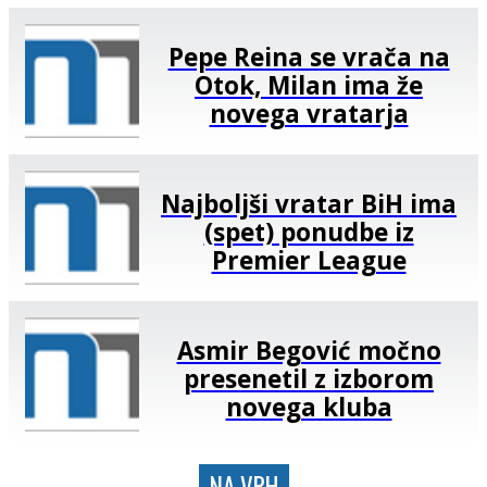
Pepe Reina se vrača na
Otok, Milan ima že
novega vratarja
Najboljši vratar BiH ima
(spet) ponudbe iz
Premier League
Asmir Begović močno
presenetil z izborom
novega kluba
NA VRH