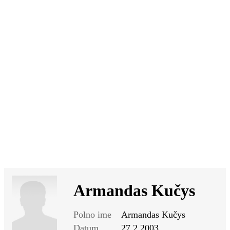
SI
|
RS
|
EN
Armandas Kučys
Polno ime
Armandas Kučys
Datum
27.2.2003