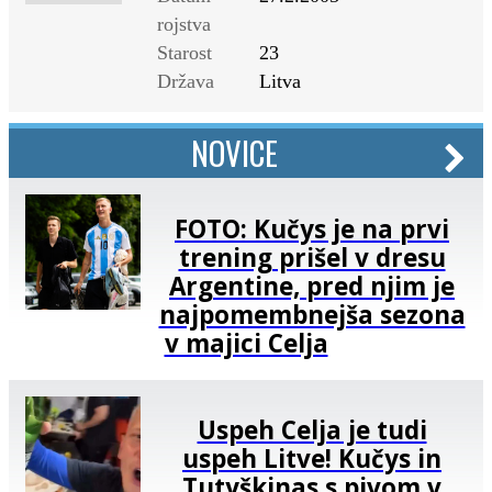
rojstva
Starost
23
Država
Litva
NOVICE
FOTO: Kučys je na prvi
trening prišel v dresu
Argentine, pred njim je
najpomembnejša sezona
v majici Celja
Uspeh Celja je tudi
uspeh Litve! Kučys in
Tutyškinas s pivom v