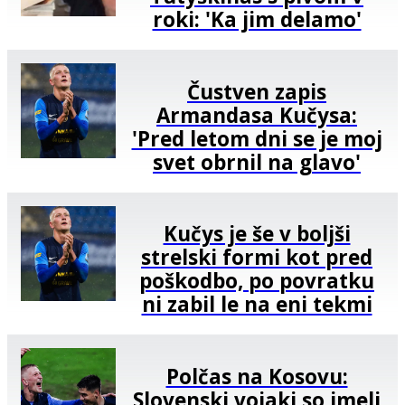
roki: 'Ka jim delamo'
Čustven zapis
Armandasa Kučysa:
'Pred letom dni se je moj
svet obrnil na glavo'
Kučys je še v boljši
strelski formi kot pred
poškodbo, po povratku
ni zabil le na eni tekmi
Polčas na Kosovu:
Slovenski vojaki so imeli