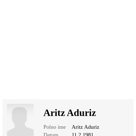
SI
|
RS
|
EN
Aritz Aduriz
Polno ime
Aritz Aduriz
Datum
11.2.1981