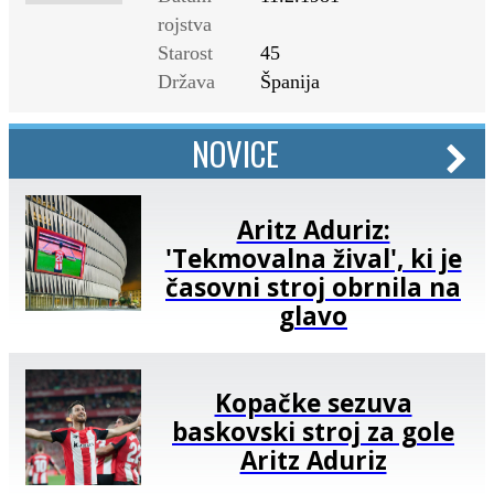
rojstva
Starost
45
Država
Španija
NOVICE
Aritz Aduriz:
'Tekmovalna žival', ki je
časovni stroj obrnila na
glavo
Kopačke sezuva
baskovski stroj za gole
Aritz Aduriz