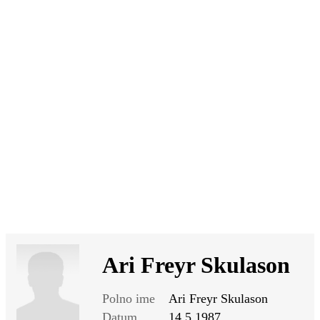
SI
|
RS
|
EN
Ari Freyr Skulason
Polno ime
Ari Freyr Skulason
Datum
14.5.1987