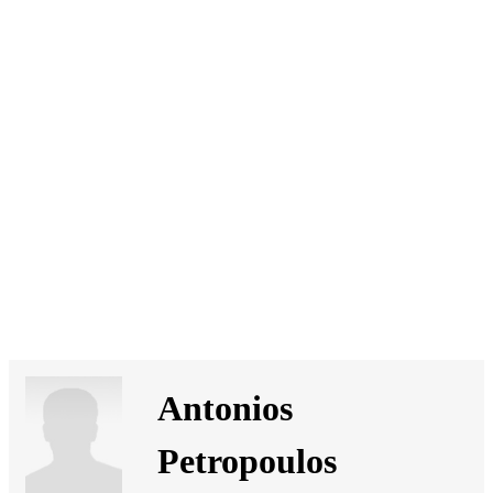
SI
|
RS
|
EN
Antonios
Petropoulos