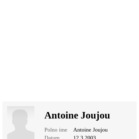
SI
|
RS
|
EN
Antoine Joujou
Polno ime
Antoine Joujou
Datum
12.3.2003