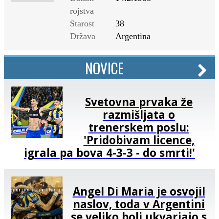
rojstva
Starost
38
Država
Argentina
NOVICE
Svetovna prvaka že
razmišljata o
trenerskem poslu:
'Pridobivam licence,
igrala pa bova 4-3-3 - do smrti!'
Angel Di Maria je osvojil
naslov, toda v Argentini
se veliko bolj ukvarjajo s