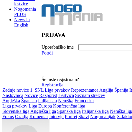
lestvice
Nogomania
PLUS
News in
English
PRIJAVA
Uporabniško ime
Potrdi
Še niste registrirani?
Registracija
Zadnje novice
1. SNL
Liga prvakov
Reprezentanca
Anglija
Španija
I
Naslovnica
Novice
Razpored
Lestvica
Seznam strelcev
Angleška
Španska
Italijanska
Nemška
Francoska
Liga prvakov
Liga Europa
Konferenčna liga
Slovenska liga
Angleška liga
Španska liga
Italijanska liga
Nemška lig
Fokus
Ozadja
Komentar
Intervju
Portret
Skavt
Nogomanijak
X-fakto