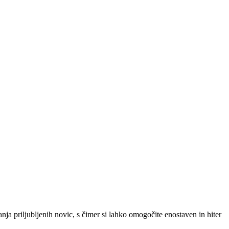
SLO
|
SRB
|
ENG
ja priljubljenih novic, s čimer si lahko omogočite enostaven in hiter