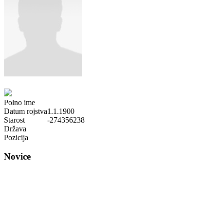
Polno ime
Datum rojstva
1.1.1900
Starost
-274356238
Država
Pozicija
Novice