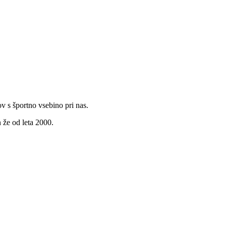
v s športno vsebino pri nas.
 že od leta 2000.