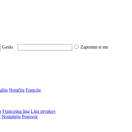
Geslo
Zapomni si me
talija
Nemčija
Francija
a
Francoska liga
Liga prvakov
r
Nostalgija
Pogovor