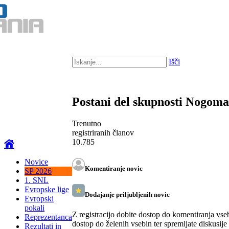
Išči
Postani del skupnosti Nogom
Trenutno
registriranih članov
10.785
Novice
Komentiranje novic
SP 2026
1. SNL
Evropske lige
Dodajanje priljubljenih novic
Evropski
pokali
Z registracijo dobite dostop do komentiranja vse
Reprezentanca
dostop do želenih vsebin ter spremljate diskusije
Rezultati in