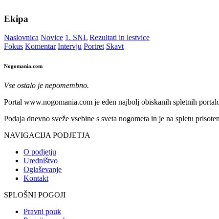
Ekipa
Naslovnica
Novice
1. SNL
Rezultati in lestvice
Fokus
Komentar
Intervju
Portret
Skavt
Nogomania.com
Vse ostalo je nepomembno.
Portal www.nogomania.com je eden najbolj obiskanih spletnih portalo
Podaja dnevno sveže vsebine s sveta nogometa in je na spletu prisoten
NAVIGACIJA PODJETJA
O podjetju
Uredništvo
Oglaševanje
Kontakt
SPLOŠNI POGOJI
Pravni pouk