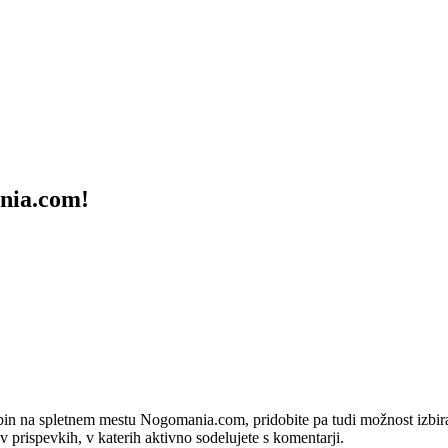
ania.com!
bin na spletnem mestu Nogomania.com, pridobite pa tudi možnost izbiran
 v prispevkih, v katerih aktivno sodelujete s komentarji.