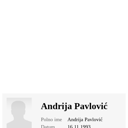
SI
|
RS
|
EN
Andrija Pavlović
Polno ime
Andrija Pavlović
Datum
16.11.1993