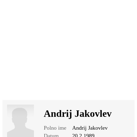
SI
|
RS
|
EN
Andrij Jakovlev
Polno ime
Andrij Jakovlev
Datum
20.2.1989