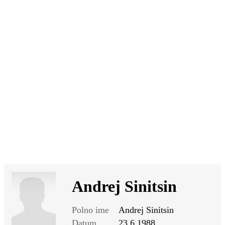
SI
|
RS
|
EN
Andrej Sinitsin
Polno ime
Andrej Sinitsin
Datum
23.6.1988