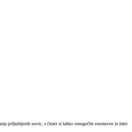
SLO
|
SRB
|
ENG
ja priljubljenih novic, s čimer si lahko omogočite enostaven in hiter