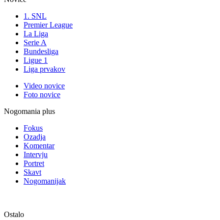
1. SNL
Premier League
La Liga
Serie A
Bundesliga
Ligue 1
Liga prvakov
Video novice
Foto novice
Nogomania plus
Fokus
Ozadja
Komentar
Intervju
Portret
Skavt
Nogomanijak
Ostalo