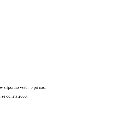
v s športno vsebino pri nas.
 že od leta 2000.