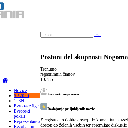
Išči
Postani del skupnosti Nogom
Trenutno
registriranih članov
10.785
Novice
Komentiranje novic
SP 2026
1. SNL
Evropske lige
Dodajanje priljubljenih novic
Evropski
pokali
Z registracijo dobite dostop do komentiranja vse
Reprezentanca
dostop do želenih vsebin ter spremljate diskusije
Rezultati in