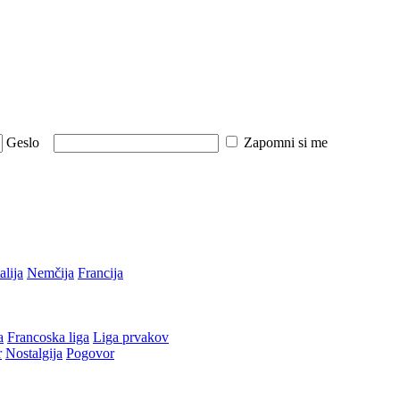
Geslo
Zapomni si me
talija
Nemčija
Francija
a
Francoska liga
Liga prvakov
r
Nostalgija
Pogovor