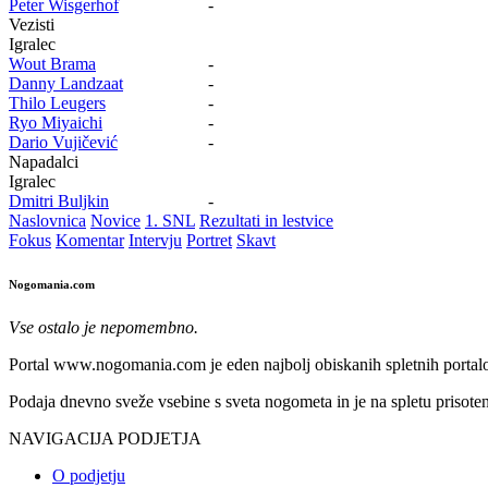
Peter Wisgerhof
-
Vezisti
Igralec
Wout Brama
-
Danny Landzaat
-
Thilo Leugers
-
Ryo Miyaichi
-
Dario Vujičević
-
Napadalci
Igralec
Dmitri Buljkin
-
Naslovnica
Novice
1. SNL
Rezultati in lestvice
Fokus
Komentar
Intervju
Portret
Skavt
Nogomania.com
Vse ostalo je nepomembno.
Portal www.nogomania.com je eden najbolj obiskanih spletnih portalo
Podaja dnevno sveže vsebine s sveta nogometa in je na spletu prisoten
NAVIGACIJA PODJETJA
O podjetju