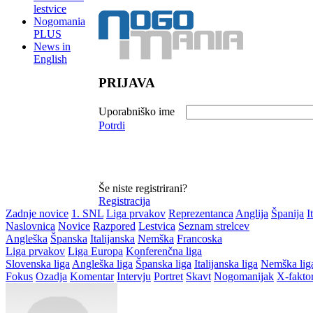
lestvice
Nogomania
PLUS
News in
English
PRIJAVA
Uporabniško ime
Potrdi
Še niste registrirani?
Registracija
Zadnje novice
1. SNL
Liga prvakov
Reprezentanca
Anglija
Španija
I
Naslovnica
Novice
Razpored
Lestvica
Seznam strelcev
Angleška
Španska
Italijanska
Nemška
Francoska
Liga prvakov
Liga Europa
Konferenčna liga
Slovenska liga
Angleška liga
Španska liga
Italijanska liga
Nemška lig
Fokus
Ozadja
Komentar
Intervju
Portret
Skavt
Nogomanijak
X-fakto