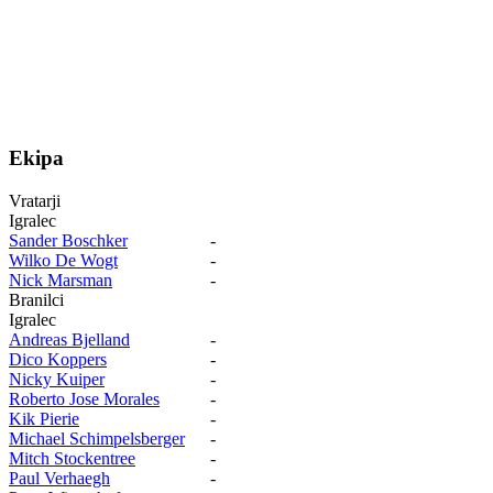
Ekipa
Vratarji
Igralec
Sander Boschker
-
Wilko De Wogt
-
Nick Marsman
-
Branilci
Igralec
Andreas Bjelland
-
Dico Koppers
-
Nicky Kuiper
-
Roberto Jose Morales
-
Kik Pierie
-
Michael Schimpelsberger
-
Mitch Stockentree
-
Paul Verhaegh
-