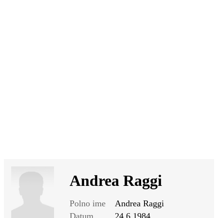
SI
|
RS
|
EN
Andrea Raggi
Polno ime
Andrea Raggi
Datum
24.6.1984