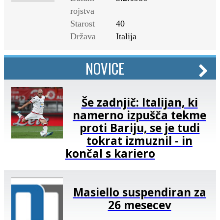
rojstva
Starost
40
Država
Italija
NOVICE
Še zadnjič: Italijan, ki
namerno izpušča tekme
proti Bariju, se je tudi
tokrat izmuznil - in
končal s kariero
Masiello suspendiran za
26 mesecev