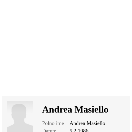
SI
|
RS
|
EN
Andrea Masiello
Polno ime
Andrea Masiello
Datum
5.2.1986