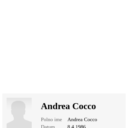
SI
|
RS
|
EN
Andrea Cocco
Polno ime
Andrea Cocco
Datum
8.4.1986