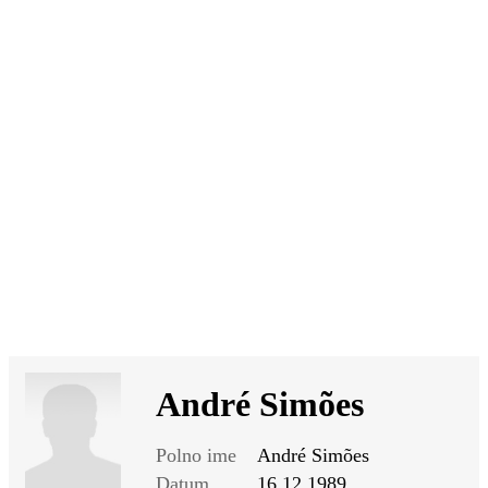
SI
|
RS
|
EN
André Simões
Polno ime
André Simões
Datum
16.12.1989