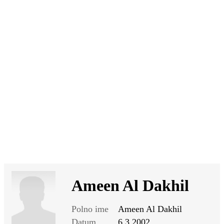
SI
|
RS
|
EN
Ameen Al Dakhil
Polno ime
Ameen Al Dakhil
Datum
6.3.2002