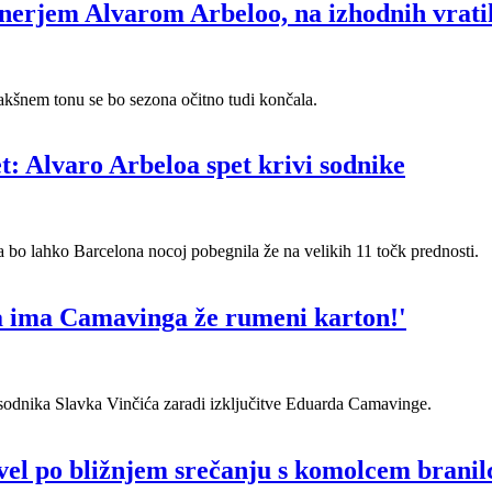
enerjem Alvarom Arbeloo, na izhodnih vrati
takšnem tonu se bo sezona očitno tudi končala.
et: Alvaro Arbeloa spet krivi sodnike
 bo lahko Barcelona nocoj pobegnila že na velikih 11 točk prednosti.
 da ima Camavinga že rumeni karton!'
sodnika Slavka Vinčića zaradi izključitve Eduarda Camavinge.
el po bližnjem srečanju s komolcem branil