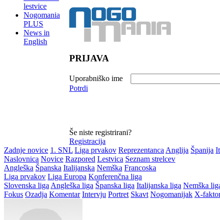
lestvice
Nogomania
PLUS
News in
English
PRIJAVA
Uporabniško ime
Potrdi
Še niste registrirani?
Registracija
Zadnje novice
1. SNL
Liga prvakov
Reprezentanca
Anglija
Španija
I
Naslovnica
Novice
Razpored
Lestvica
Seznam strelcev
Angleška
Španska
Italijanska
Nemška
Francoska
Liga prvakov
Liga Europa
Konferenčna liga
Slovenska liga
Angleška liga
Španska liga
Italijanska liga
Nemška lig
Fokus
Ozadja
Komentar
Intervju
Portret
Skavt
Nogomanijak
X-fakto