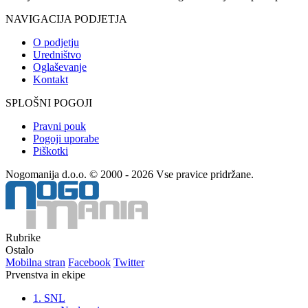
NAVIGACIJA PODJETJA
O podjetju
Uredništvo
Oglaševanje
Kontakt
SPLOŠNI POGOJI
Pravni pouk
Pogoji uporabe
Piškotki
Nogomanija d.o.o. © 2000 - 2026 Vse pravice pridržane.
Rubrike
Ostalo
Mobilna stran
Facebook
Twitter
Prvenstva in ekipe
1. SNL