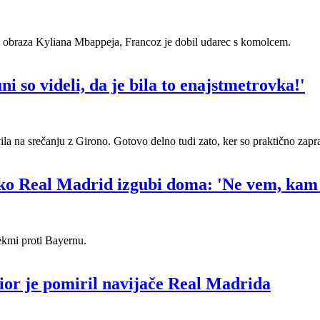
je obraza Kyliana Mbappeja, Francoz je dobil udarec s komolcem.
i so videli, da je bila to enajstmetrovka!'
dvila na srečanju z Girono. Gotovo delno tudi zato, ker so praktično zapr
 ko Real Madrid izgubi doma: 'Ne vem, kam 
ekmi proti Bayernu.
nior je pomiril navijače Real Madrida