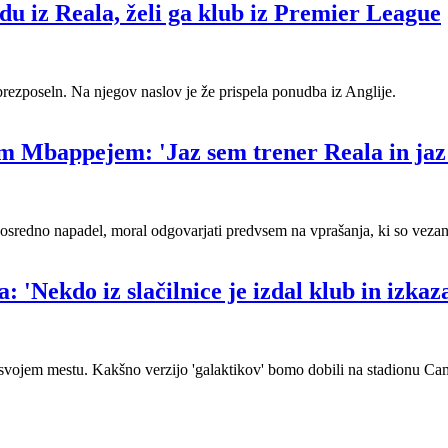
du iz Reala, želi ga klub iz Premier League
ezposeln. Na njegov naslov je že prispela ponudba iz Anglije.
om Mbappejem: 'Jaz sem trener Reala in jaz
posredno napadel, moral odgovarjati predvsem na vprašanja, ki so veza
a: 'Nekdo iz slačilnice je izdal klub in izk
a svojem mestu. Kakšno verzijo 'galaktikov' bomo dobili na stadionu 