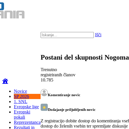
Išči
Postani del skupnosti Nogom
Trenutno
registriranih članov
10.785
Novice
Komentiranje novic
SP 2026
1. SNL
Evropske lige
Dodajanje priljubljenih novic
Evropski
pokali
Z registracijo dobite dostop do komentiranja vse
Reprezentanca
dostop do želenih vsebin ter spremljate diskusije
Rezultati in