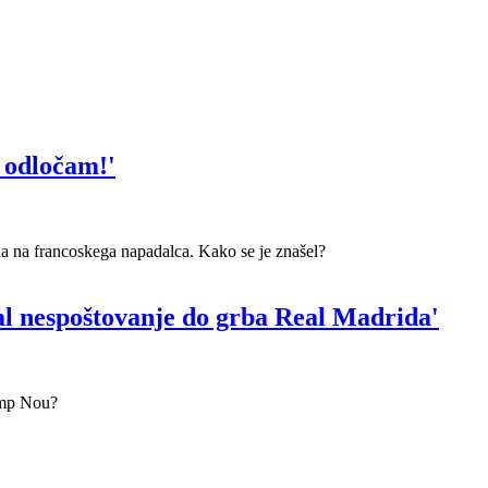
 odločam!'
na na francoskega napadalca. Kako se je znašel?
azal nespoštovanje do grba Real Madrida'
Camp Nou?