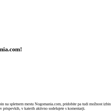
ania.com!
bin na spletnem mestu Nogomania.com, pridobite pa tudi možnost izbiran
 v prispevkih, v katerih aktivno sodelujete s komentarji.