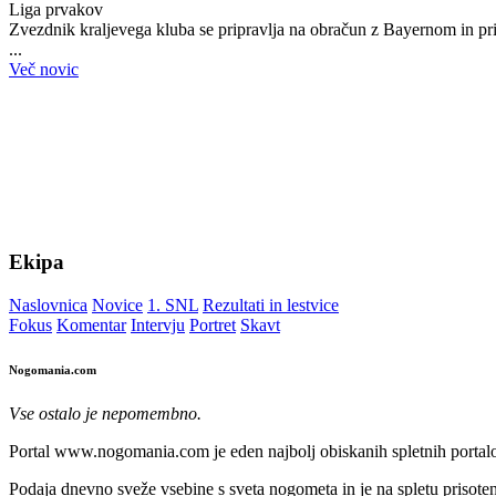
Liga prvakov
Zvezdnik kraljevega kluba se pripravlja na obračun z Bayernom in pri
...
Več novic
Ekipa
Naslovnica
Novice
1. SNL
Rezultati in lestvice
Fokus
Komentar
Intervju
Portret
Skavt
Nogomania.com
Vse ostalo je nepomembno.
Portal www.nogomania.com je eden najbolj obiskanih spletnih portalo
Podaja dnevno sveže vsebine s sveta nogometa in je na spletu prisoten