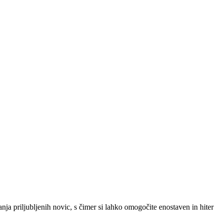
SLO
|
SRB
|
ENG
ja priljubljenih novic, s čimer si lahko omogočite enostaven in hiter