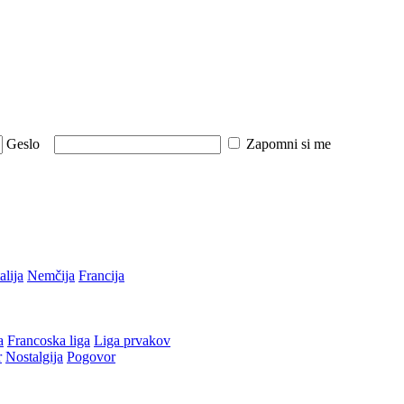
Geslo
Zapomni si me
talija
Nemčija
Francija
a
Francoska liga
Liga prvakov
r
Nostalgija
Pogovor