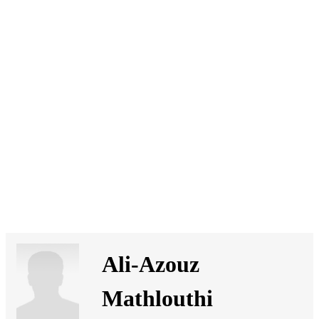
SI
|
RS
|
EN
Ali-Azouz
Mathlouthi