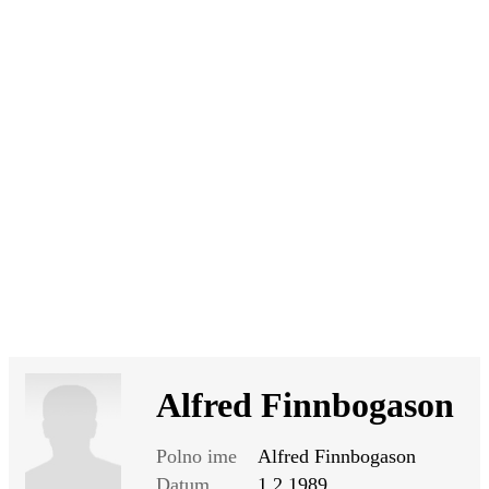
SI
|
RS
|
EN
Alfred Finnbogason
Polno ime
Alfred Finnbogason
Datum
1.2.1989