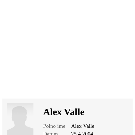
SI
|
RS
|
EN
Alex Valle
Polno ime
Alex Valle
Datum
25.4.2004