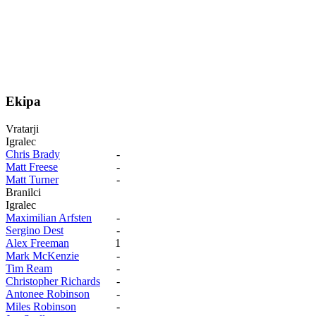
Ekipa
Vratarji
Igralec
Chris Brady
-
Matt Freese
-
Matt Turner
-
Branilci
Igralec
Maximilian Arfsten
-
Sergino Dest
-
Alex Freeman
1
Mark McKenzie
-
Tim Ream
-
Christopher Richards
-
Antonee Robinson
-
Miles Robinson
-