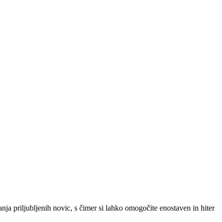
SLO
|
SRB
|
ENG
ja priljubljenih novic, s čimer si lahko omogočite enostaven in hiter