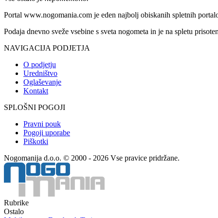
Portal www.nogomania.com je eden najbolj obiskanih spletnih portalo
Podaja dnevno sveže vsebine s sveta nogometa in je na spletu prisoten
NAVIGACIJA PODJETJA
O podjetju
Uredništvo
Oglaševanje
Kontakt
SPLOŠNI POGOJI
Pravni pouk
Pogoji uporabe
Piškotki
Nogomanija d.o.o. © 2000 - 2026 Vse pravice pridržane.
Rubrike
Ostalo