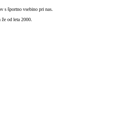
v s športno vsebino pri nas.
 že od leta 2000.