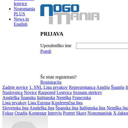
lestvice
Nogomania
PLUS
News in
English
PRIJAVA
Uporabniško ime
Potrdi
Še niste registrirani?
Registracija
Zadnje novice
1. SNL
Liga prvakov
Reprezentanca
Anglija
Španija
I
Naslovnica
Novice
Razpored
Lestvica
Seznam strelcev
Angleška
Španska
Italijanska
Nemška
Francoska
Liga prvakov
Liga Europa
Konferenčna liga
Slovenska liga
Angleška liga
Španska liga
Italijanska liga
Nemška lig
Fokus
Ozadja
Komentar
Intervju
Portret
Skavt
Nogomanijak
X-fakto