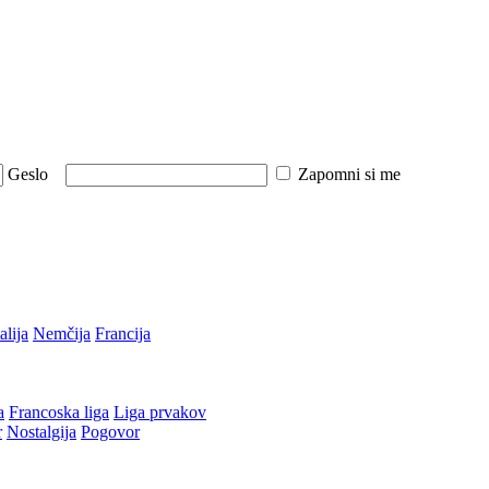
Geslo
Zapomni si me
talija
Nemčija
Francija
a
Francoska liga
Liga prvakov
r
Nostalgija
Pogovor