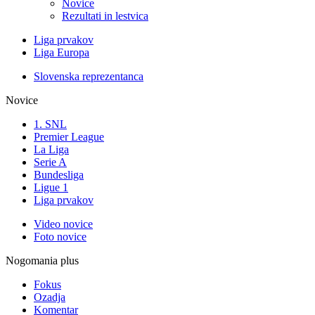
Novice
Rezultati in lestvica
Liga prvakov
Liga Europa
Slovenska reprezentanca
Novice
1. SNL
Premier League
La Liga
Serie A
Bundesliga
Ligue 1
Liga prvakov
Video novice
Foto novice
Nogomania plus
Fokus
Ozadja
Komentar