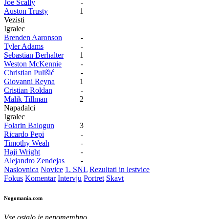
Joe Scally
-
Auston Trusty
1
Vezisti
Igralec
Brenden Aaronson
-
Tyler Adams
-
Sebastian Berhalter
1
Weston McKennie
-
Christian Pulišić
-
Giovanni Reyna
1
Cristian Roldan
-
Malik Tillman
2
Napadalci
Igralec
Folarin Balogun
3
Ricardo Pepi
-
Timothy Weah
-
Haji Wright
-
Alejandro Zendejas
-
Naslovnica
Novice
1. SNL
Rezultati in lestvice
Fokus
Komentar
Intervju
Portret
Skavt
Nogomania.com
Vse ostalo je nepomembno.