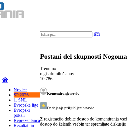
Išči
Postani del skupnosti Nogom
Trenutno
registriranih članov
10.786
Novice
Komentiranje novic
SP 2026
1. SNL
Evropske lige
Dodajanje priljubljenih novic
Evropski
pokali
Z registracijo dobite dostop do komentiranja vse
Reprezentanca
dostop do želenih vsebin ter spremljate diskusije
Rezultati in