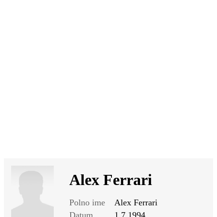
SI
|
RS
|
EN
Alex Ferrari
Polno ime
Alex Ferrari
Datum
1.7.1994