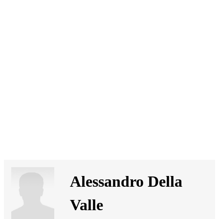
SI
|
RS
|
EN
Alessandro Della
Valle