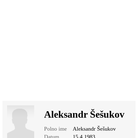
SI
|
RS
|
EN
Aleksandr Šešukov
Polno ime
Aleksandr Šešukov
Datum
15.4.1983