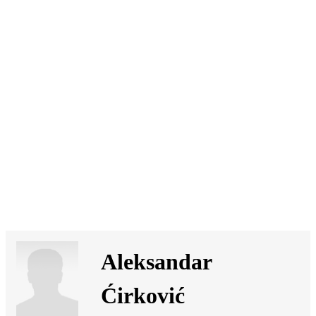
SI
|
RS
|
EN
Aleksandar
Ćirković