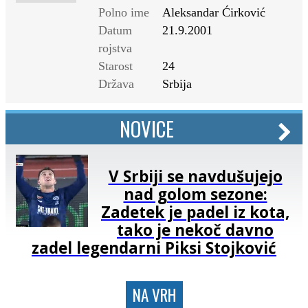
Polno ime
Aleksandar Ćirković
Datum
21.9.2001
rojstva
Starost
24
Država
Srbija
NOVICE
V Srbiji se navdušujejo
nad golom sezone:
Zadetek je padel iz kota,
tako je nekoč davno
zadel legendarni Piksi Stojković
NA VRH