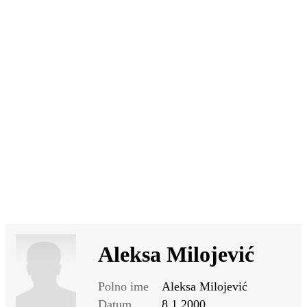
SI
|
RS
|
EN
Aleksa Milojević
Polno ime
Aleksa Milojević
Datum
8.1.2000