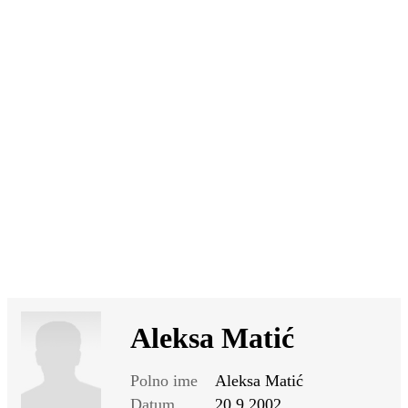
SI
|
RS
|
EN
Aleksa Matić
Polno ime
Aleksa Matić
Datum
20.9.2002