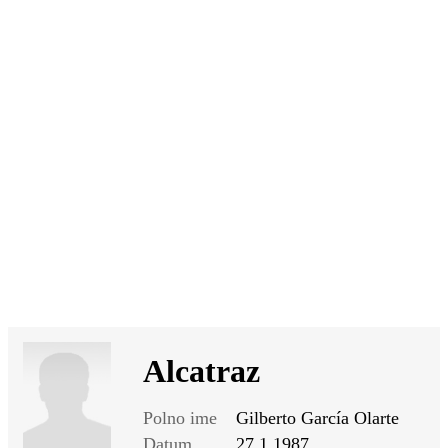
SI
|
RS
|
EN
Alcatraz
Polno ime
Gilberto García Olarte
Datum
27.1.1987