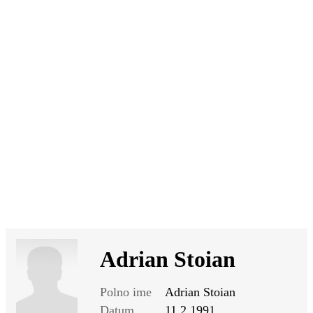
SI
|
RS
|
EN
Adrian Stoian
Polno ime
Adrian Stoian
Datum
11.2.1991