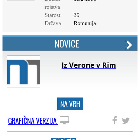
rojstva
Starost
35
Država
Romunija
NOVICE
Iz Verone v Rim
NA VRH
GRAFIČNA VERZIJA
SLEDITE NAM