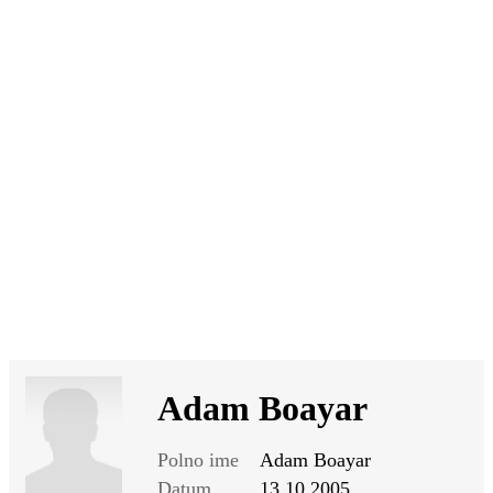
SI
|
RS
|
EN
Adam Boayar
Polno ime
Adam Boayar
Datum
13.10.2005