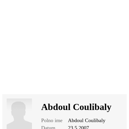
SI
|
RS
|
EN
Abdoul Coulibaly
Polno ime
Abdoul Coulibaly
Datum
23.5.2007