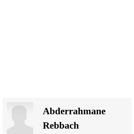
SI
|
RS
|
EN
Abderrahmane
Rebbach